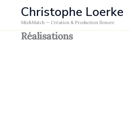
Skip
Christophe Loerke
to
content
Mix&Match — Création & Production Sonore
Réalisations