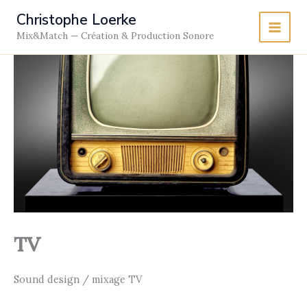
Skip
Christophe Loerke
to
Mix&Match — Création & Production Sonore
content
TV
Sound design / mixage TV